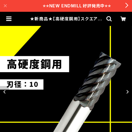
⭐️⭐️NEW ENDMILL 好評発売中⭐️⭐️
★新商品★【高硬度鋼用】スクエアエ
ンドミル 10-6 TLHSS10610S
| テクニカルラボ