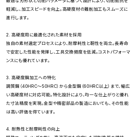
最適な刃形状と切削パラメータに基づく設計により、切削抵抗を
軽減し、加工スピードを向上。高硬度材の難削加工もスムーズに
進行します。
2. 高硬度用に最適化された素材を採用
独自の素材選定プロセスにより、耐摩耗性と靭性を両立。長寿命
で安定した性能を発揮し、工具交換頻度を低減。コストパフォーマ
ンスにも優れています。
3. 高硬度鋼加工への特化
調質鋼（40HRC～50HRC）から金型鋼（60HRC以上）まで、幅広
い高硬度材に対応可能。特化設計により、均一な仕上がりと優れ
た寸法精度を実現。金型や精密部品の製造においても、その性能
は高い評価を得ています。
4. 耐熱性と耐摩耗性の向上